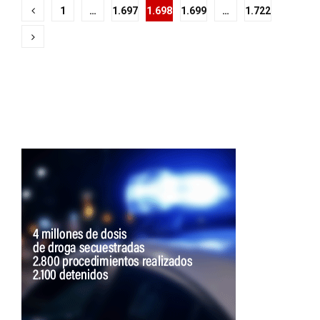
Paginación
1
…
1.697
1.698
1.699
…
1.722
de
entradas