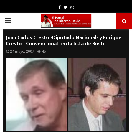
Facebook
Twitter
Whatsapp
PRIMARY
MENU
Juan Carlos Cresto -Diputado Nacional- y Enrique
Cresto –Convencional- en la lista de Busti.
24 mayo, 2007
45