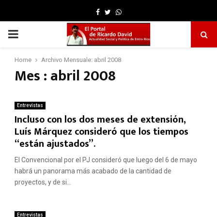
Facebook
Twitter
Whatsapp
PRIMARY
MENU
Home
Archivo Mensuale: abril 2008
Mes : abril 2008
Entrevistas
Incluso con los dos meses de extensión,
Luís Márquez consideró que los tiempos
“están ajustados”.
El Convencional por el PJ consideró que luego del 6 de mayo
habrá un panorama más acabado de la cantidad de
proyectos, y de si...
Entrevistas