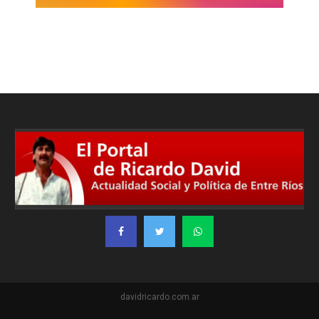
davidricardo.com.ar