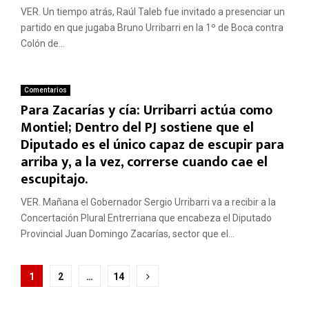
VER. Un tiempo atrás, Raúl Taleb fue invitado a presenciar un
partido en que jugaba Bruno Urribarri en la 1º de Boca contra
Colón de...
Comentarios
Para Zacarías y cía: Urribarri actúa como
Montiel; Dentro del PJ sostiene que el
Diputado es el único capaz de escupir para
arriba y, a la vez, correrse cuando cae el
escupitajo.
VER. Mañana el Gobernador Sergio Urribarri va a recibir a la
Concertación Plural Entrerriana que encabeza el Diputado
Provincial Juan Domingo Zacarías, sector que el...
Paginación
1
2
…
14
de