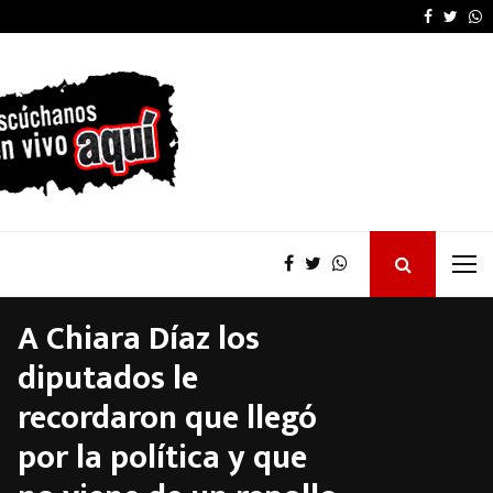
Kicillof desautorizó 
Faceboo
Twitt
W
A Chiara Díaz los
diputados le
recordaron que llegó
por la política y que