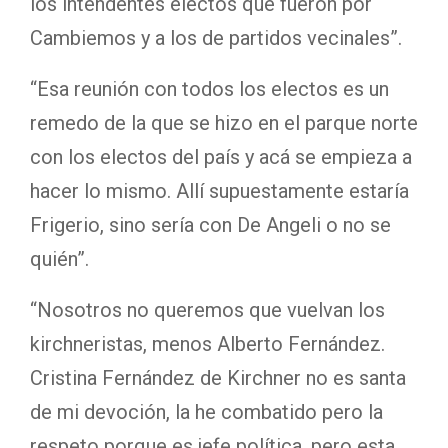
los intendentes electos que fueron por
a
Cambiemos y a los de partidos vecinales”.
u
“Esa reunión con todos los electos es un
d
remedo de la que se hizo en el parque norte
i
con los electos del país y acá se empieza a
o
hacer lo mismo. Allí supuestamente estaría
Frigerio, sino sería con De Angeli o no se
quién”.
“Nosotros no queremos que vuelvan los
kirchneristas, menos Alberto Fernández.
Cristina Fernández de Kirchner no es santa
de mi devoción, la he combatido pero la
respeto porque es jefe política, pero esta