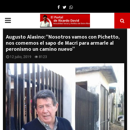
Facebook
Twitter
Whatsapp
PRIMARY
MENU
Augusto Alasino: “Nosotros vamos con Pichetto,
nos comemos el sapo de Macri para armarle al
peronismo un camino nuevo”
12 julio, 2019
8123