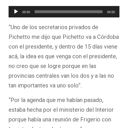
R
00:00
00:00
e
“Uno de los secretarios privados de
p
Pichetto me dijo que Pichetto va a Córdoba
r
con el presidente, y dentro de 15 días viene
o
acá, la idea es que venga con el presidente,
d
no creo que se logre porque en las
u
provincias centrales van los dos y a las no
c
tan importantes va uno solo”.
t
o
“Por la agenda que me habían pasado,
r
estaba hecha por el ministerio del Interior
d
porque había una reunión de Frigerio con
e