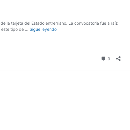
 la tarjeta del Estado entrerriano. La convocatoria fue a raíz
A
e este tipo de …
Sigue leyendo
días
de
las
PASO:
comentari
9
Escándalo
en
Sidecreer