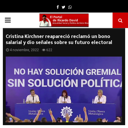
Facebook
Twitter
Whatsapp
PRIMARY
MENU
Cristina Kirchner reapareció reclamó un bono
salarial y dio señales sobre su futuro electoral
4 noviembre, 2022
622