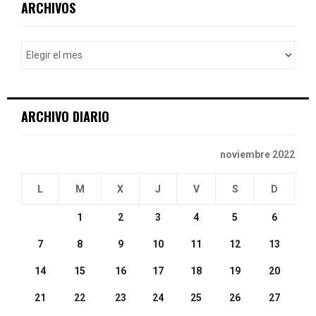
E
ARCHIVOS
h
f
A
o
r
R
:
C
ARCHIVO DIARIO
H
noviembre 2022
L
M
X
J
V
S
D
1
2
3
4
5
6
7
8
9
10
11
12
13
14
15
16
17
18
19
20
21
22
23
24
25
26
27