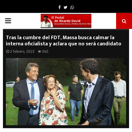
Facebook
Twitter
Whatsapp
PRIMARY
MENU
Tras la cumbre del FDT, Massa busca calmar la
interna oficialista y aclara que no será candidato
2 febrero, 2023
560