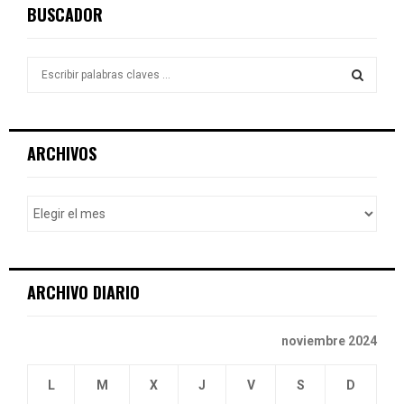
BUSCADOR
S
e
a
S
r
c
E
ARCHIVOS
h
f
A
o
r
R
:
C
ARCHIVO DIARIO
H
noviembre 2024
L
M
X
J
V
S
D