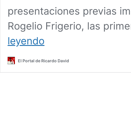
presentaciones previas i
Rogelio Frigerio, las prim
La
leyendo
Provincia
va
a
El Portal de Ricardo David
la
Corte
Suprema
por
lo
que
Nación
adeuda
por
Salto
Grande