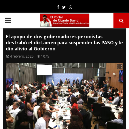
Facebook
Twitter
Whatsapp
PRIMARY
MENU
El apoyo de dos gobernadores peronistas
destrabó el dictamen para suspender las PASO y le
dio alivio al Gobierno
4 febrero, 2025
1075