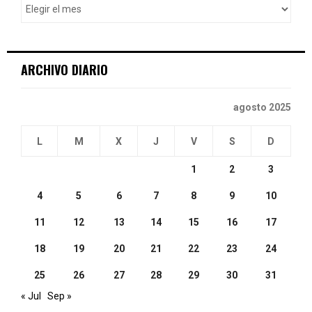
r
R
:
C
ARCHIVO DIARIO
H
agosto 2025
L
M
X
J
V
S
D
1
2
3
4
5
6
7
8
9
10
11
12
13
14
15
16
17
18
19
20
21
22
23
24
25
26
27
28
29
30
31
« Jul
Sep »