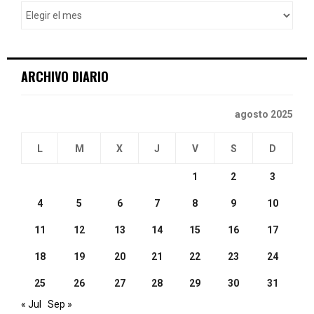
o
r
R
:
C
ARCHIVO DIARIO
H
agosto 2025
L
M
X
J
V
S
D
1
2
3
4
5
6
7
8
9
10
11
12
13
14
15
16
17
18
19
20
21
22
23
24
25
26
27
28
29
30
31
« Jul
Sep »