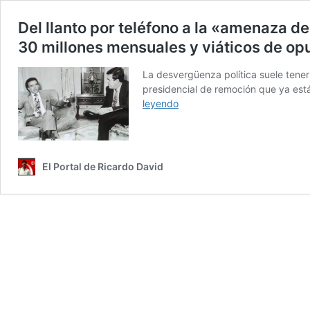
Del llanto por teléfono a la «amenaza d
30 millones mensuales y viáticos de opu
La desvergüenza política suele tener 
presidencial de remoción que ya está 
Del
leyendo
llanto
por
teléfono
a
El Portal de Ricardo David
la
«amenaza
del
libro»:
la
desesperada
maniobra
de
Juan
Carlos