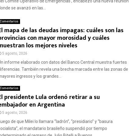
del Comité Operativo de Emergencias , encabezó una nueva reunión
donde se avanzó en las...
Comentarios
El mapa de las deudas impagas: cuáles son las
provincias con mayor morosidad y cuáles
muestran los mejores niveles
5 agosto, 2026
Un informe elaborado con datos del Banco Central muestra fuertes
diferencias. También revela una brecha marcada entre las zonas de
mayores ingresos y los grandes...
Comentarios
El presidente Lula ordenó retirar a su
embajador en Argentina
5 agosto, 2026
uego de que Milei lo llamara “ladrón”, “presidiario” y “basura
socialista”, el mandatario brasileño suspendió por tiempo
indeterminado el regreso de Julio Bitelli a Buenos...