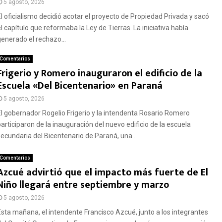
5 agosto, 2026
El oficialismo decidió acotar el proyecto de Propiedad Privada y sacó
el capítulo que reformaba la Ley de Tierras. La iniciativa había
generado el rechazo...
Comentarios
Frigerio y Romero inauguraron el edificio de la
Escuela «Del Bicentenario» en Paraná
5 agosto, 2026
El gobernador Rogelio Frigerio y la intendenta Rosario Romero
participaron de la inauguración del nuevo edificio de la escuela
secundaria del Bicentenario de Paraná, una...
Comentarios
Azcué advirtió que el impacto más fuerte de El
Niño llegará entre septiembre y marzo
5 agosto, 2026
Esta mañana, el intendente Francisco Azcué, junto a los integrantes