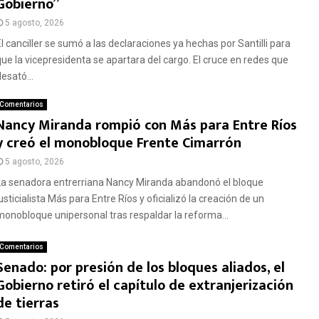
Gobierno”
5 agosto, 2026
El canciller se sumó a las declaraciones ya hechas por Santilli para
que la vicepresidenta se apartara del cargo. El cruce en redes que
esató...
Comentarios
Nancy Miranda rompió con Más para Entre Ríos
y creó el monobloque Frente Cimarrón
5 agosto, 2026
La senadora entrerriana Nancy Miranda abandonó el bloque
usticialista Más para Entre Ríos y oficializó la creación de un
monobloque unipersonal tras respaldar la reforma...
Comentarios
Senado: por presión de los bloques aliados, el
Gobierno retiró el capítulo de extranjerización
de tierras