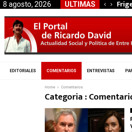
, Nancy Miranda anunció…
Frig
8 agosto, 2026
ULTIMAS
EDITORIALES
COMENTARIOS
ENTREVISTAS
PA
Home
Comentarios
Categoria : Comentari