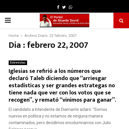
Facebook
Twitter
Whatsapp
PRIMARY
MENU
Home
Archivo Diario: 22 febrero, 2007
Dia : febrero 22, 2007
Entrevistas
Iglesias se refirió a los números que
declaró Taleb diciendo que “arriesgar
estadísticas y ser grandes estrategas no
tiene nada que ver con los votos que se
recogen”, y remató “vinimos para ganar”.
El candidato a Intendente de Diamante aclaró: “Somos
nuevos en política y no estamos de ninguna manera
contaminados, pero decidimos encolumnarnos con Julio