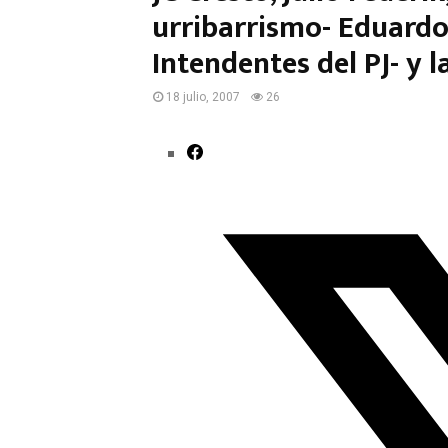
urribarrismo- Eduardo 
Intendentes del PJ- y l
18 julio, 2007
26