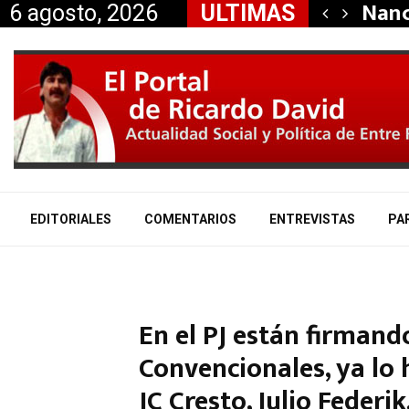
dió la renuncia…
Nanc
6 agosto, 2026
ULTIMAS
EDITORIALES
COMENTARIOS
ENTREVISTAS
PA
En el PJ están firmand
Convencionales, ya lo h
JC Cresto, Julio Federik