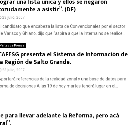
lograr una lista única y ellos se negaron
tozudamente a asistir”. (DF)
23 julio, 2007
El candidato que encabeza la lista de Convencionales por el sector
e Varisco y Ghiano, dijo que “aspira a que la interna no se realice...
Partes de Prensa
CAFESG presenta el Sistema de Información de
la Región de Salto Grande.
23 julio, 2007
Aportará referencias de la realidad zonal y una base de datos para
toma de decisiones A las 19 de hoy martes tendrá lugar en el...
e para llevar adelante la Reforma, pero acá
al”.