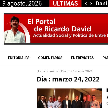
taría a Mauricio «Palito»…
Dani
9 agosto, 2026
ULTIMAS
EDITORIALES
COMENTARIOS
ENTREVISTAS
PA
Home
Archivo Diario: 24 marzo, 2022
Dia : marzo 24, 2022