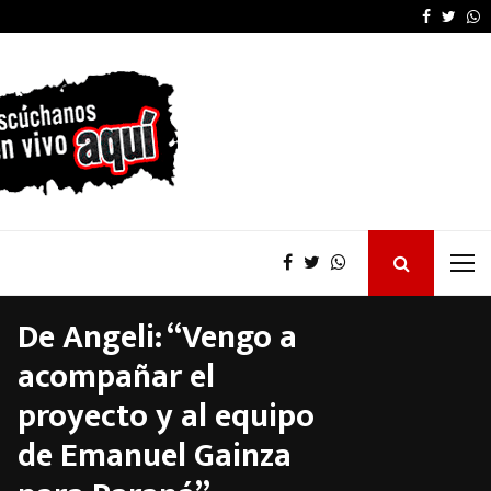
Furia de Patricia Bullr
Faceboo
Twitt
W
De Angeli: “Vengo a
acompañar el
proyecto y al equipo
de Emanuel Gainza