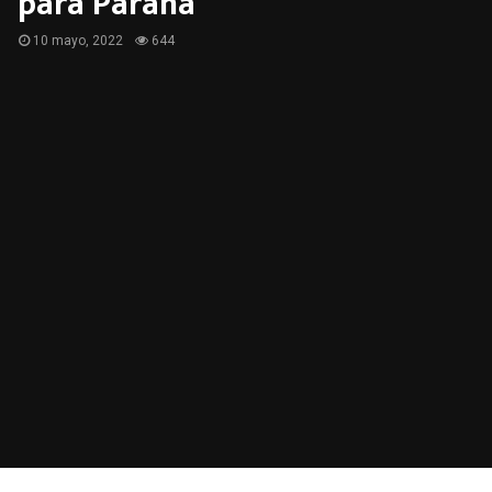
para Paraná”
10 mayo, 2022
644