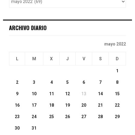
r
R
:
C
ARCHIVO DIARIO
H
mayo 2022
L
M
X
J
V
S
D
1
2
3
4
5
6
7
8
9
10
11
12
13
14
15
16
17
18
19
20
21
22
23
24
25
26
27
28
29
30
31