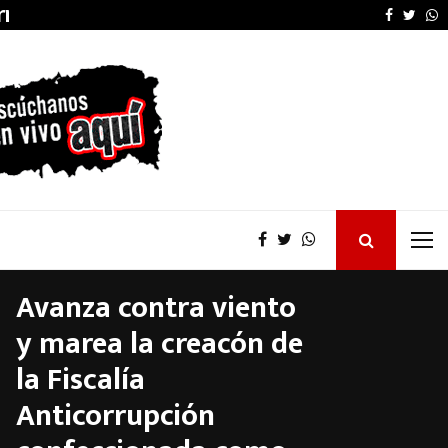
arruel…
El Concejo Deliberant
Faceboo
Twitt
W
Avanza contra viento
y marea la creacón de
la Fiscalía
Anticorrupción