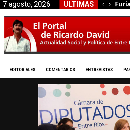
ción de Itasa, la…
Furi
7 agosto, 2026
ULTIMAS
EDITORIALES
COMENTARIOS
ENTREVISTAS
PA