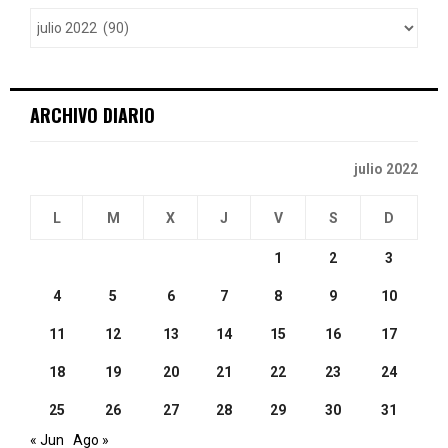
o
r
R
:
C
ARCHIVO DIARIO
H
julio 2022
L
M
X
J
V
S
D
1
2
3
4
5
6
7
8
9
10
11
12
13
14
15
16
17
18
19
20
21
22
23
24
25
26
27
28
29
30
31
« Jun
Ago »