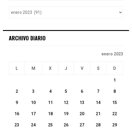
f
A
o
r
R
:
C
ARCHIVO DIARIO
H
enero 2023
L
M
X
J
V
S
D
1
2
3
4
5
6
7
8
9
10
11
12
13
14
15
16
17
18
19
20
21
22
23
24
25
26
27
28
29