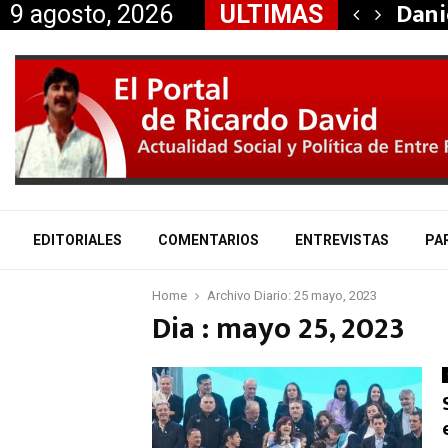
taría a Mauricio «Palito»…
Dani
9 agosto, 2026
ULTIMAS
EDITORIALES
COMENTARIOS
ENTREVISTAS
PA
Home
Archivo Diario: 25 mayo, 2023
Dia : mayo 25, 2023