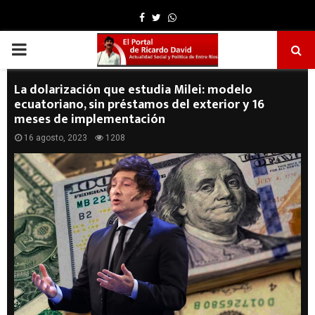
Facebook
Twitter
Whatsapp
PRIMARY
MENU
La dolarización que estudia Milei: modelo
ecuatoriano, sin préstamos del exterior y 16
meses de implementación
16 agosto, 2023
1208