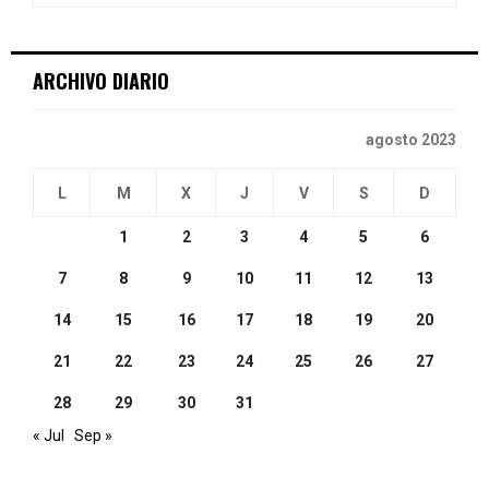
:
C
ARCHIVO DIARIO
H
agosto 2023
L
M
X
J
V
S
D
1
2
3
4
5
6
7
8
9
10
11
12
13
14
15
16
17
18
19
20
21
22
23
24
25
26
27
28
29
30
31
« Jul
Sep »