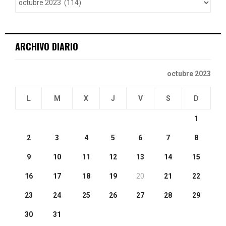
r
R
:
C
ARCHIVO DIARIO
H
octubre 2023
L
M
X
J
V
S
D
1
2
3
4
5
6
7
8
9
10
11
12
13
14
15
16
17
18
19
20
21
22
23
24
25
26
27
28
29
30
31