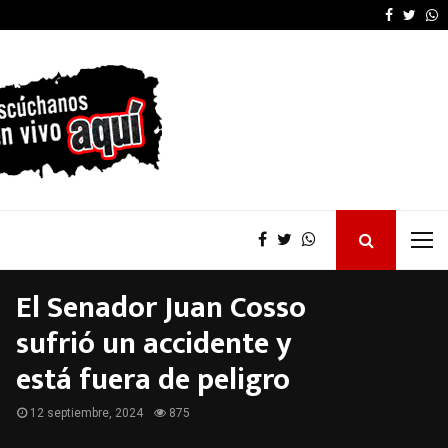
Furia de Patricia Bullr
Faceboo
Twitt
W
El Senador Juan Cosso
sufrió un accidente y
está fuera de peligro
12 septiembre, 2024
875