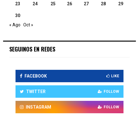
23
24
25
26
27
28
29
30
« Ago
Oct »
SEGUINOS EN REDES
FACEBOOK
LIKE
TWITTER
FOLLOW
INSTAGRAM
FOLLOW