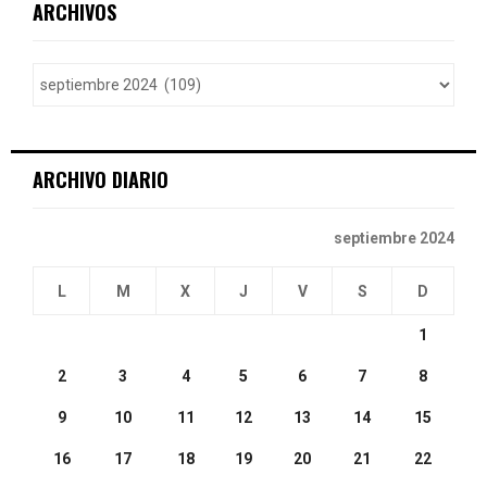
E
ARCHIVOS
h
f
A
o
r
R
:
C
ARCHIVO DIARIO
H
septiembre 2024
L
M
X
J
V
S
D
1
2
3
4
5
6
7
8
9
10
11
12
13
14
15
16
17
18
19
20
21
22