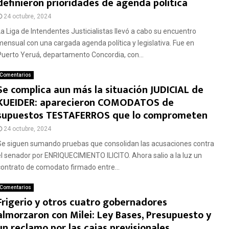
definieron prioridades de agenda política
24 octubre, 2024
La Liga de Intendentes Justicialistas llevó a cabo su encuentro
mensual con una cargada agenda política y legislativa. Fue en
Puerto Yeruá, departamento Concordia, con...
Comentarios
Se complica aun más la situación JUDICIAL de
KUEIDER: aparecieron COMODATOS de
supuestos TESTAFERROS que lo comprometen
24 octubre, 2024
Se siguen sumando pruebas que consolidan las acusaciones contra
el senador por ENRIQUECIMIENTO ILICITO. Ahora salio a la luz un
contrato de comodato firmado entre...
Comentarios
Frigerio y otros cuatro gobernadores
almorzaron con Milei: Ley Bases, Presupuesto y
un reclamo por las cajas previsionales