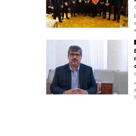
E
e
t