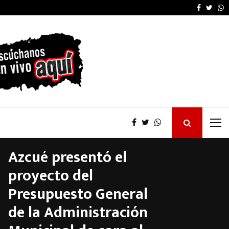
La provincia proyecta 
Faceboo
Twitt
W
Azcué presentó el
proyecto del
Presupuesto General
de la Administración