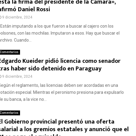
está la firma del presidente de la Cámara»,
afirmó Daniel Rossi
9 diciembre, 2024
«Están imputando a los que fueron a buscar al cajero con los
bolsones, con las mochilas. Imputaron a esos. Hay que buscar el
archivo. Cuando...
Comentarios
Edgardo Kueider pidió licencia como senador
tras haber sido detenido en Paraguay
9 diciembre, 2024
Según el reglamento, las licencias deben ser acordadas en una
votación especial. Mientras el peronismo presiona para expulsarlo
e su banca, a la vice no...
Comentarios
El Gobierno provincial presentó una oferta
salarial a los gremios estatales y anunció que el