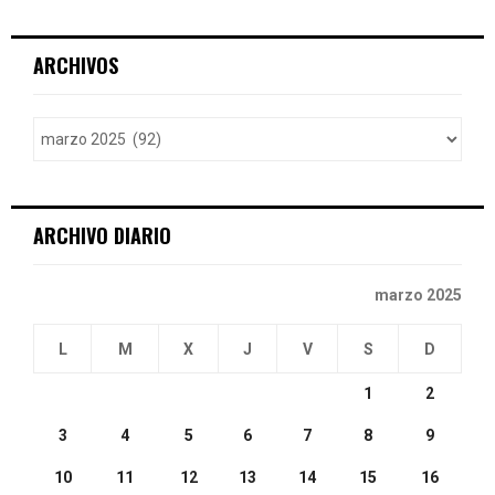
a
S
r
c
E
ARCHIVOS
h
f
A
o
r
R
:
C
ARCHIVO DIARIO
H
marzo 2025
L
M
X
J
V
S
D
1
2
3
4
5
6
7
8
9
10
11
12
13
14
15
16