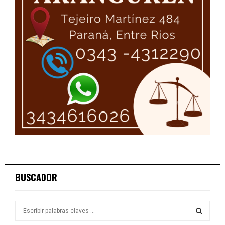
BUSCADOR
S
e