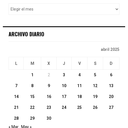
o
r
R
:
C
ARCHIVO DIARIO
H
abril 2025
L
M
X
J
V
S
D
1
2
3
4
5
6
7
8
9
10
11
12
13
14
15
16
17
18
19
20
21
22
23
24
25
26
27
28
29
30
« Mar
May »