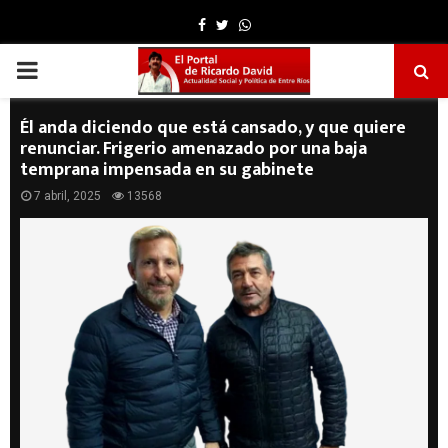
Facebook
Twitter
Whatsapp
PRIMARY
MENU
Él anda diciendo que está cansado, y que quiere
renunciar. Frigerio amenazado por una baja
temprana impensada en su gabinete
7 abril, 2025
13568