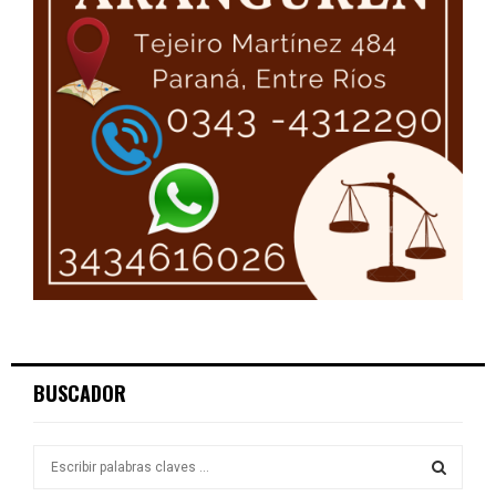
BUSCADOR
S
e