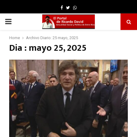
Facebook
Twitter
Whatsapp
PRIMARY
MENU
Home
Archivo Diario: 25 mayo, 2025
Dia : mayo 25, 2025