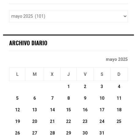
f
A
o
r
R
:
C
ARCHIVO DIARIO
H
mayo 2025
L
M
X
J
V
S
D
1
2
3
4
5
6
7
8
9
10
11
12
13
14
15
16
17
18
19
20
21
22
23
24
25
26
27
28
29
30
31