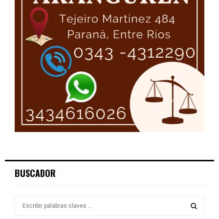
BUSCADOR
S
e