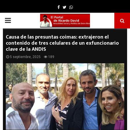
Facebook
Twitter
Whatsapp
PRIMARY
MENU
Causa de las presuntas coimas: extrajeron el
contenido de tres celulares de un exfuncionario
clave de la ANDIS
5 septiembre, 2025
189