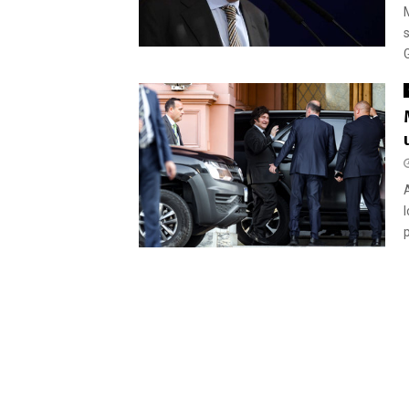
s
G
p