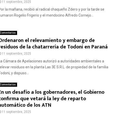
11 septiembre, 2025
Por la mañana, recibió al radical chaqueño Zdero y por la tarde se
sumaron Rogelio Frigerio y el mendocino Alfredo Cornejo...
Comentarios
Ordenaron el relevamiento y embargo de
residuos de la chatarrería de Todoni en Paraná
11 septiembre, 2025
La Cámara de Apelaciones autorizó a autoridades ambientales a
relevar residuos en la planta Las 3E S.R.L. de propiedad de la familia
odoni, y dispuso...
Comentarios
En un desafío a los gobernadores, el Gobierno
confirma que vetará la ley de reparto
automático de los ATN
11 septiembre, 2025