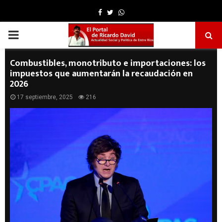
Facebook
Twitter
Whatsapp
PRIMARY
MENU
Combustibles, monotributo e importaciones: los
impuestos que aumentarán la recaudación en
2026
17 septiembre, 2025
216