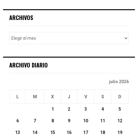
a
S
r
c
E
ARCHIVOS
h
f
A
o
r
R
:
C
ARCHIVO DIARIO
H
julio 2026
L
M
X
J
V
S
D
1
2
3
4
5
6
7
8
9
10
11
12
13
14
15
16
17
18
19