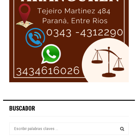
BUSCADOR
S
e