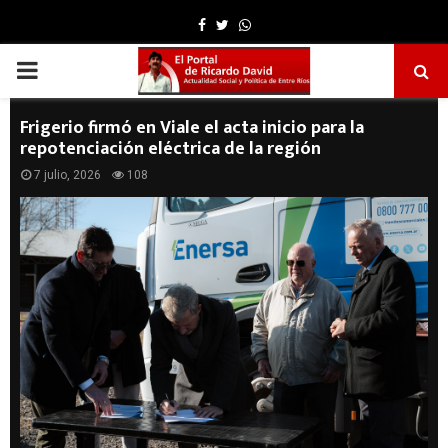
Facebook
Twitter
Whatsapp
PRIMARY
MENU
Frigerio firmó en Viale el acta inicio para la
repotenciación eléctrica de la región
7 julio, 2026
108