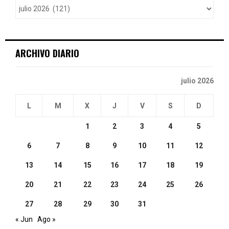
r
R
:
C
ARCHIVO DIARIO
H
julio 2026
L
M
X
J
V
S
D
1
2
3
4
5
6
7
8
9
10
11
12
13
14
15
16
17
18
19
20
21
22
23
24
25
26
27
28
29
30
31
« Jun
Ago »