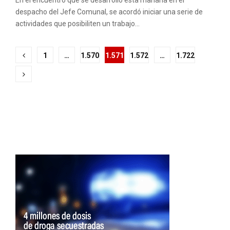
En el encuentro que se desarrolló esta mañana en el
despacho del Jefe Comunal, se acordó iniciar una serie de
actividades que posibiliten un trabajo...
Paginación
1
…
1.570
1.571
1.572
…
1.722
de
entradas