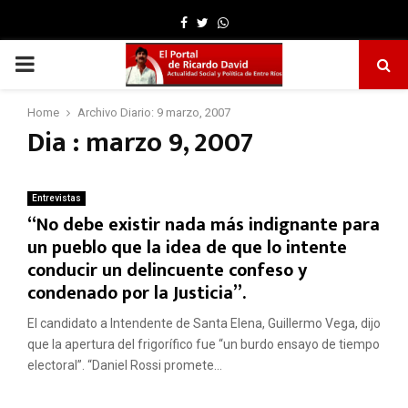
Facebook
Twitter
Whatsapp
PRIMARY
MENU
Home
Archivo Diario: 9 marzo, 2007
Dia : marzo 9, 2007
Entrevistas
“No debe existir nada más indignante para
un pueblo que la idea de que lo intente
conducir un delincuente confeso y
condenado por la Justicia”.
El candidato a Intendente de Santa Elena, Guillermo Vega, dijo
que la apertura del frigorífico fue “un burdo ensayo de tiempo
electoral”. “Daniel Rossi promete...