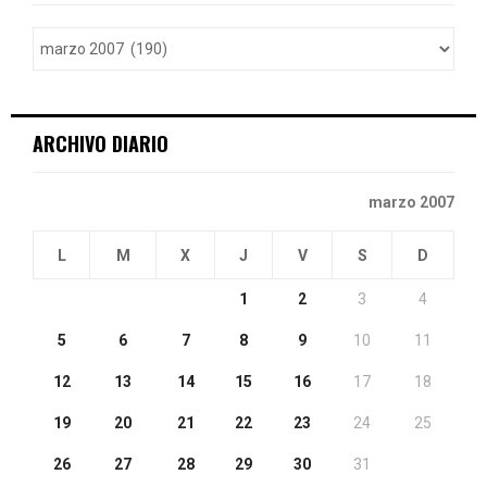
f
A
o
r
R
:
C
ARCHIVO DIARIO
H
marzo 2007
L
M
X
J
V
S
D
1
2
3
4
5
6
7
8
9
10
11
12
13
14
15
16
17
18
19
20
21
22
23
24
25
26
27
28
29
30
31