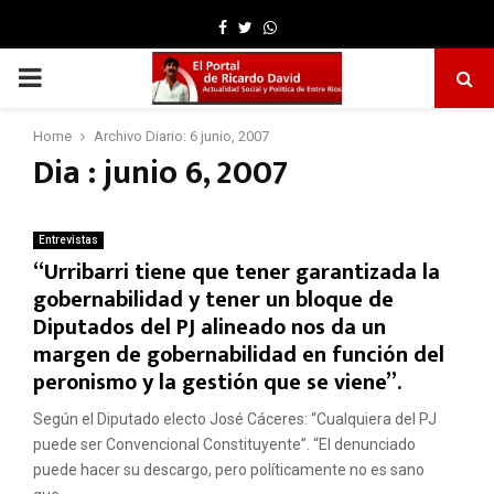
Facebook
Twitter
Whatsapp
PRIMARY
MENU
Home
Archivo Diario: 6 junio, 2007
Dia : junio 6, 2007
Entrevistas
“Urribarri tiene que tener garantizada la
gobernabilidad y tener un bloque de
Diputados del PJ alineado nos da un
margen de gobernabilidad en función del
peronismo y la gestión que se viene”.
Según el Diputado electo José Cáceres: “Cualquiera del PJ
puede ser Convencional Constituyente”. “El denunciado
puede hacer su descargo, pero políticamente no es sano