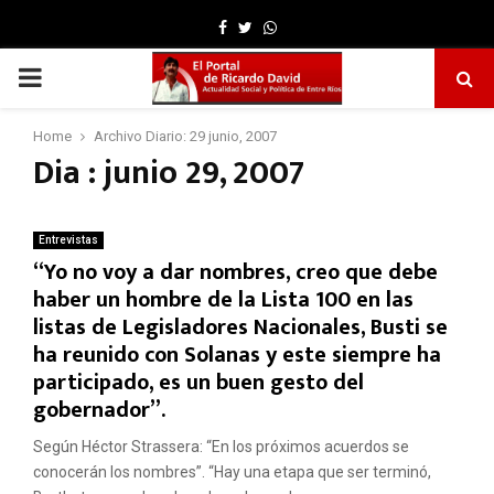
Facebook
Twitter
Whatsapp
PRIMARY
MENU
Home
Archivo Diario: 29 junio, 2007
Dia : junio 29, 2007
Entrevistas
“Yo no voy a dar nombres, creo que debe
haber un hombre de la Lista 100 en las
listas de Legisladores Nacionales, Busti se
ha reunido con Solanas y este siempre ha
participado, es un buen gesto del
gobernador”.
Según Héctor Strassera: “En los próximos acuerdos se
conocerán los nombres”. “Hay una etapa que ser terminó,