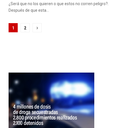
¿Será que no los quieren o que estos no corren peligro?.
Después de que esta...
Paginación
1
2
de
entradas