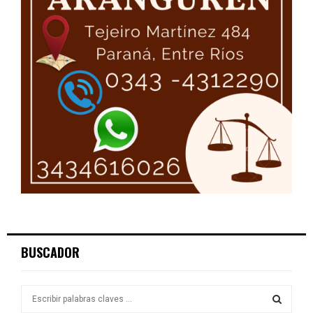
BUSCADOR
S
e