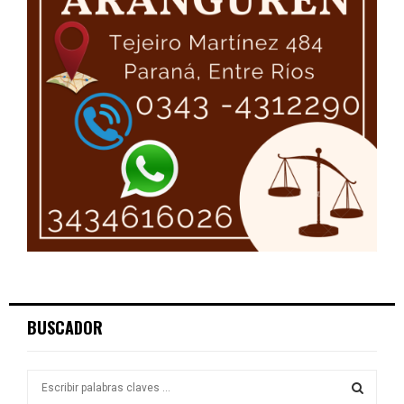
BUSCADOR
S
e