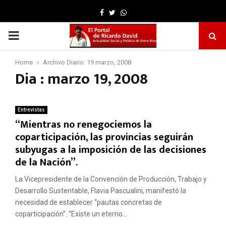
Facebook
Twitter
Whatsapp
PRIMARY
MENU
Home
Archivo Diario: 19 marzo, 2008
Dia : marzo 19, 2008
Entrevistas
“Mientras no renegociemos la
coparticipación, las provincias seguirán
subyugas a la imposición de las decisiones
de la Nación”.
La Vicepresidente de la Convención de Producción, Trabajo y
Desarrollo Sustentable, Flavia Pascualini, manifestó la
necesidad de establecer “pautas concretas de
coparticipación”. “Existe un eterno...