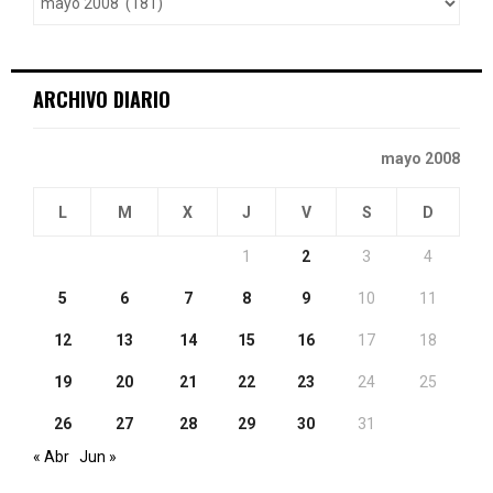
r
R
:
C
ARCHIVO DIARIO
H
mayo 2008
L
M
X
J
V
S
D
1
2
3
4
5
6
7
8
9
10
11
12
13
14
15
16
17
18
19
20
21
22
23
24
25
26
27
28
29
30
31
« Abr
Jun »