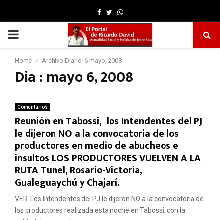
Facebook
Twitter
Whatsapp
PRIMARY
MENU
Home
Archivo Diario: 6 mayo, 2008
Dia : mayo 6, 2008
Comentarios
Reunión en Tabossi, los Intendentes del PJ
le dijeron NO a la convocatoria de los
productores en medio de abucheos e
insultos LOS PRODUCTORES VUELVEN A LA
RUTA Tunel, Rosario-Victoria,
Gualeguaychú y Chajarí.
VER. Los Intendentes del PJ le dijeron NO a la convocatoria de
los productores realizada esta noche en Tabossi; con la