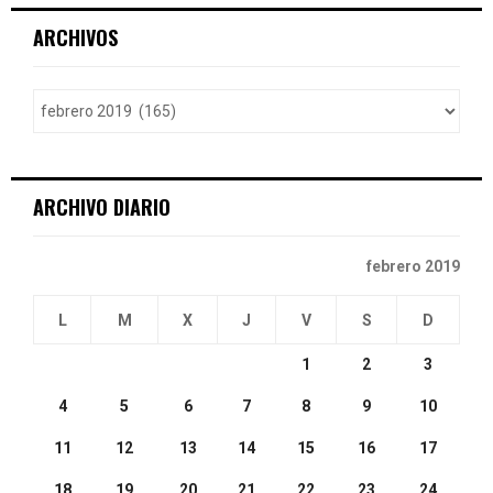
r
c
E
ARCHIVOS
h
f
A
o
r
R
:
C
ARCHIVO DIARIO
H
febrero 2019
L
M
X
J
V
S
D
1
2
3
4
5
6
7
8
9
10
11
12
13
14
15
16
17
18
19
20
21
22
23
24