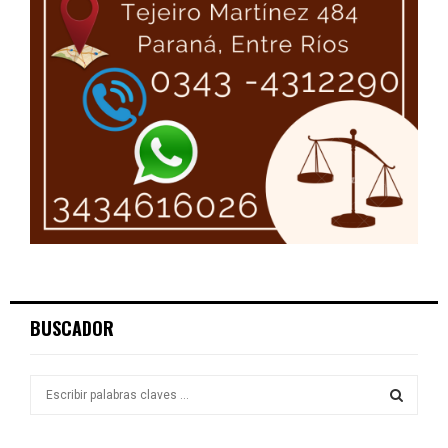
BUSCADOR
S
e
a
S